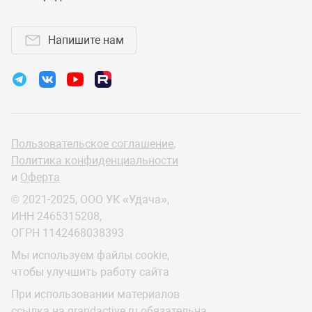
Напишите нам
Пользовательское соглашение
,
Политика конфиденциальности
и
Оферта
© 2021-2025, ООО УК «Удача»,
ИНН 2465315208,
ОГРН 1142468038393
Мы используем файлы cookie,
чтобы улучшить работу сайта
При использовании материалов
ссылка на grandactive.ru обязательна