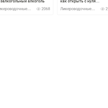
езалкогольный алкоголь
как открыть с нуля
производство
икероводочные
2068
Ликероводочные
2
аводы
заводы