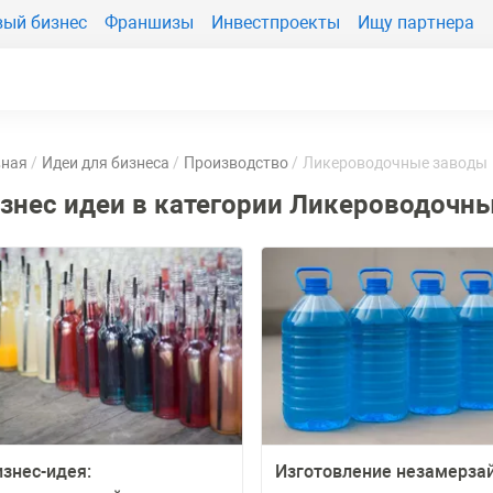
вый бизнес
Франшизы
Инвестпроекты
Ищу партнера
вная
Идеи для бизнеса
Производство
Ликероводочные заводы
знес идеи в категории Ликероводочн
изнес-идея:
Изготовление незамерзай