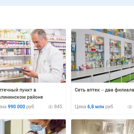
птечный пункт в
Сеть аптек – два филиал
алининском районе
ена
990 000
руб
845
Цена
6,8 млн
руб