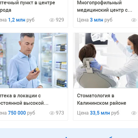
птечный пункт в центре
Многопрофильный
орода
медицинский центр с
большой базой клиентов
ена
1,2 млн
руб
929
Цена
3 млн
руб
птека в локации с
Стоматология в
остоянной высокой
Калининском районе
роходимостью
ена
750 000
руб
973
Цена
33,5 млн
руб