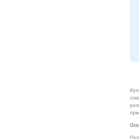
Куп
спе
раз
при
Осо
Раз