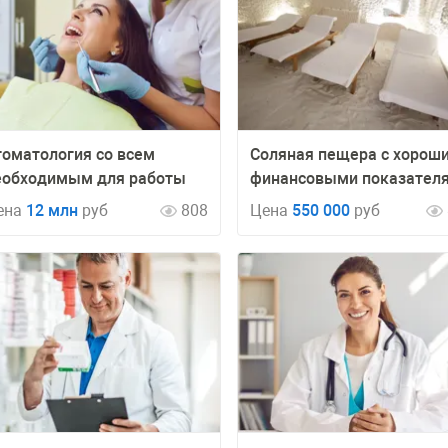
томатология со всем
Соляная пещера с хорош
еобходимым для работы
финансовыми показател
ена
12 млн
руб
808
Цена
550 000
руб