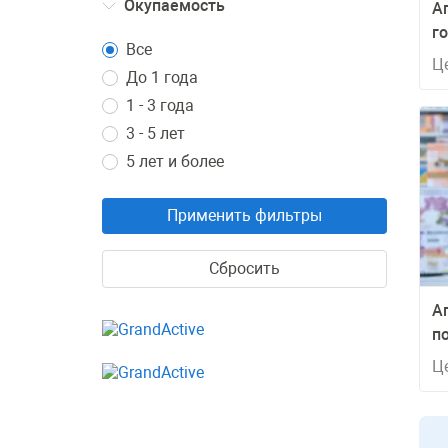
Окупаемость
А
г
Все
Ц
До 1 года
1 - 3 года
3 - 5 лет
5 лет и более
Применить фильтры
Сбросить
А
п
п
Ц