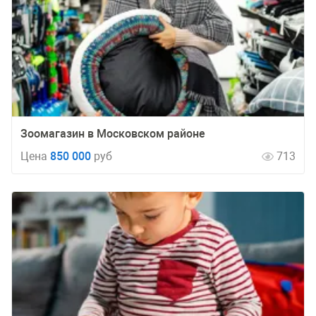
Зоомагазин в Московском районе
Цена
850 000
руб
713