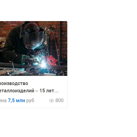
роизводство
еталлоизделий – 15 лет
аботы
ена
7,5 млн
руб
800