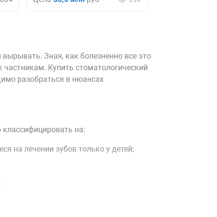
и вырывать. Зная, как болезненно все это
к частникам. Купить стоматологический
димо разобраться в нюансах
о классифицировать на:
я на лечении зубов только у детей;
);
 оборудованием для серьезного лечения