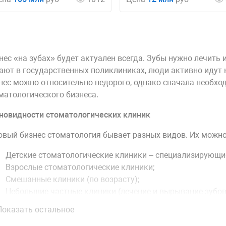
нес «на зубах» будет актуален всегда. Зубы нужно лечить 
ают в государственных поликлиниках, люди активно идут 
нес можно относительно недорого, однако сначала необхо
матологического бизнеса.
новидности стоматологических клиник
овый бизнес стоматология бывает разных видов. Их можн
Детские стоматологические клиники – специализирующиес
Взрослые стоматологические клиники;
Смешанные клиники (по возрасту);
Небольшие частные клиники (лечение и вырывание зубов
Крупные стоматологические центры с профессиональным
Показать остальное
зубов, исправления прикуса и прочего;