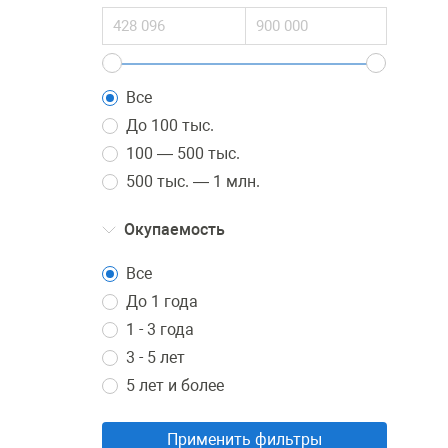
Для
Спе
Все
Что
осо
До 100 тыс.
вто
100 — 500 тыс.
кач
500 тыс. — 1 млн.
При
Окупаемость
рад
Все
Для
пом
До 1 года
1 - 3 года
Рис
3 - 5 лет
Для
5 лет и более
биз
Применить фильтры