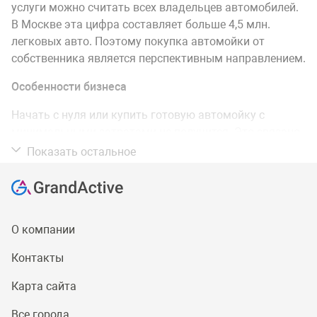
услуги можно считать всех владельцев автомобилей.
В Москве эта цифра составляет больше 4,5 млн.
легковых авто. Поэтому покупка автомойки от
собственника является перспективным направлением.
Особенности бизнеса
Начать с нуля или купить готовую автомойку с
минимальными затратами не получится. Это связано
с такими расходами:
Показать остальное
на закупку оборудования;
использование коммуникаций;
моющие средства;
расходные материалы;
О компании
оплату труда наемных сотрудников.
Контакты
Если регулярно следить за качеством услуг и
Карта сайта
контролировать работу сотрудников на всех этапах,
добиться успеха будет не сложно.
Все города