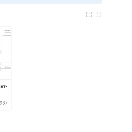
ет-
987