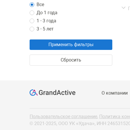
нев
Все
Осо
До 1 года
1 - 3 года
У а
3 - 5 лет
Применить фильтры
Сбросить
На 
Пре
О компании
инв
сре
ква
от 
Пользовательское соглашение
,
Политика ко
уве
© 2021-2025, ООО УК «Удача»,
ИНН 24653152