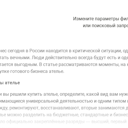
Измените параметры фи
или поисковый запр
нес сегодня в России находится в критической ситуации, 
тать вечными. Люди действительно всегда будут есть и од
тается выгодным. В статье рассматриваются моменты, на 
упке готового бизнеса ателье.
ы ателье
и вы решили купить ателье, определите, какой вид вам ну
имающиеся универсальной деятельностью и одним типом и
жду, ремонтируют, восстанавливают, вторые занимаются д
лье можно разделить на бюджетные, стандартные и бизнес-
ло официально закреплённые разряды — высший, первый и 