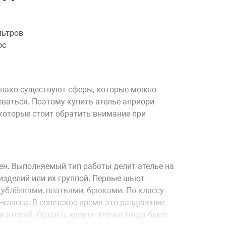
льтров
ос
однако существуют сферы, которые можно
еваться. Поэтому купить ателье априори
которые стоит обратить внимание при
жен. Выполняемый тип работы делит ателье на
зделий или их группой. Первые шьют
ублёнками, платьями, брюками. По классу
класса. В советское время это разделение
второй. Однако, купить ателье тогда было