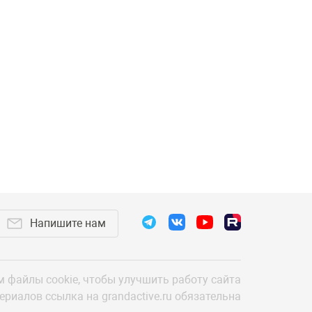
ности.
 пошив и ремонт одежды — растущий рынок,
 тенденций в моде.
итейлеров одежды за счёт учёта личностных
и, высокого качества ручной продукции.
акие показатели, как сроки возврата
Напишите нам
ность, поэтому прибыль оценивается
ированного персонала. Повышение
т услуг будет меняться, потому что зависит
е без учёта этих особенностей — значит
 файлы cookie,
чтобы улучшить работу сайта
териалов
ссылка на grandactive.ru обязательна