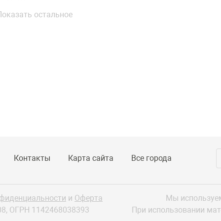
озможно.
Показать остальное
бенности бизнеса
телье как вида предпринимательства — следующие особен
Несмотря на падение уровня продаж текстиля в России,
но темпы роста небольшие.
Покупательная способность пропорционально зависит от
Готовый бизнес ателье выигрывает у производителей и р
особенностей клиентов, их требований, индивидуальност
что обратить внимание
жде чем купить готовый бизнес ателье, нужно учитывать т
Контакты
Карта сайта
Все города
естиций и прибыль. Но в работе ателье присутствует сезон
днемесячная. Также существует риск при найме квалифиц
лификации — одна из будущих статей расходов. Ассортимен
сезонности и тенденций моды. Купить готовый бизнес атель
нфиденциальности
и
Оферта
Мы используем
личить риски.
08,
ОГРН 1142468038393
При использовании ма