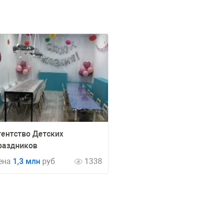
гентство Детских
раздников
ена
1,3 млн
руб
1338