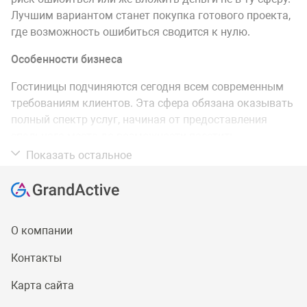
Лучшим вариантом станет покупка готового проекта,
где возможность ошибиться сводится к нулю.
Особенности бизнеса
Гостиницы подчиняются сегодня всем современным
требованиям клиентов. Эта сфера обязана оказывать
полный спектр услуг, начиная от предоставления
спального места до возможности посетить
тренажерный зал или воспользоваться прокатом
Показать остальное
автомобиля. Количество существующих опций
определяет уровень звездности отеля, его стоимость и
популярность у гостей.
Даже хостелы и мини-отели должны предоставлять
О компании
гостям минимальный спектр услуг, куда входит
Контакты
спальное место, возможность приготовления еды и
стирки.
Карта сайта
Почему выгодно инвестировать в покупку