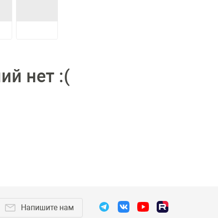
й нет :(
Напишите нам