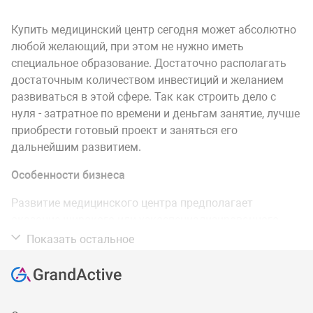
Купить медицинский центр сегодня может абсолютно
любой желающий, при этом не нужно иметь
специальное образование. Достаточно располагать
достаточным количеством инвестиций и желанием
развиваться в этой сфере. Так как строить дело с
нуля - затратное по времени и деньгам занятие, лучше
приобрести готовый проект и заняться его
дальнейшим развитием.
Особенности бизнеса
Развитие медицинского центра предполагает
оказание широкого или узкоспециализированного
спектра лечебных услуг. Бизнес требует заключения
Показать остальное
большого количества договоров, в том числе с
Министерством здравоохранения, пожарными и
налоговыми службами, а также санстанцией.
Согласование может продолжаться до одного года,