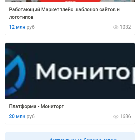
Paбoтaющий Mapкeтплeйc шaблoнoв caйтoв и
лoгoтипoв
12 млн
руб
1032
Платформа - Мониторг
20 млн
руб
1686