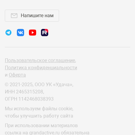
Напишите нам
Пользовательское соглашение
,
Политика конфиденциальности
и
Оферта
© 2021-2025, ООО УК «Удача»,
ИНН 2465315208,
ОГРН 1142468038393
Мы используем файлы cookie,
чтобы улучшить работу сайта
При использовании материалов
ссылка на grandactive.ru обязательна