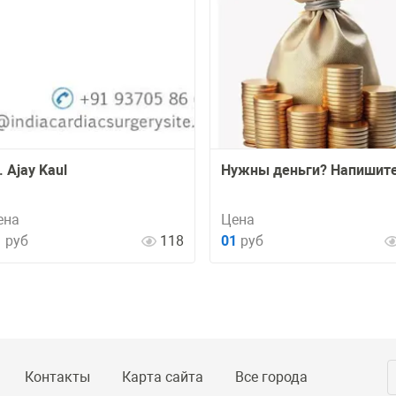
. Ajay Kaul
Нужны деньги? Напишите
ена
Цена
1
руб
118
01
руб
Контакты
Карта сайта
Все города