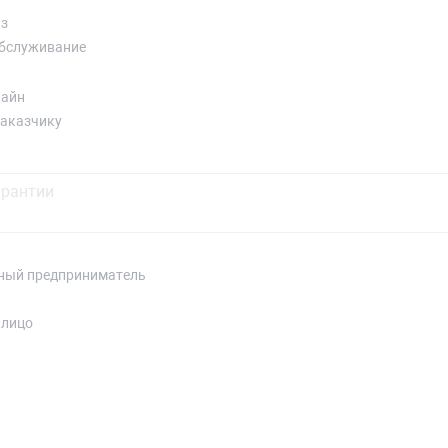
аз
обслуживание
лайн
заказчику
ный предприниматель
 лицо