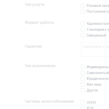
Тип услуги
Разовый зак
Постоянное 
Формат работы
Удаленно/он
С выездом к 
Смешанный
Гарантия
Тип исполнителя
Индивидуаль
Самозанятый
Юридическое
Физ лицо
Другое
Система налогообложения
ОСНО
УСН