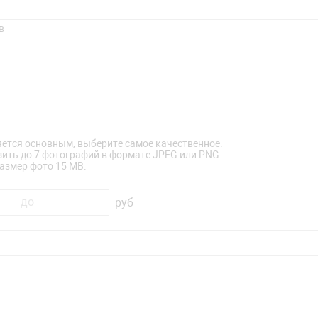
в
яется основным, выберите самое качественное.
зить до 7 фотографий в формате JPEG или PNG.
змер фото 15 MB.
руб