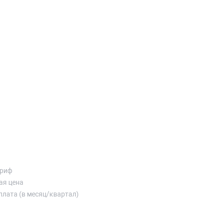
ариф
ая цена
плата (в месяц/квартал)