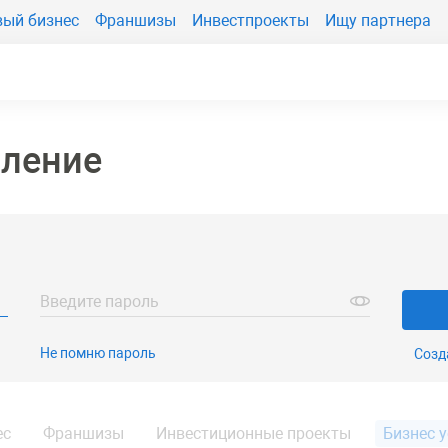
вый бизнес
Франшизы
Инвестпроекты
Ищу партнера
вление
Введите пароль
Не помню пароль
Созд
ес
Франшизы
Инвестиционные проекты
Бизнес у