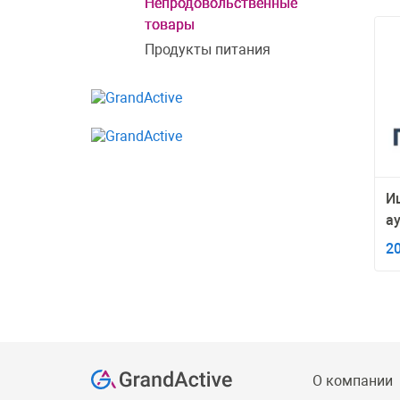
Непродовольственные
товары
Продукты питания
И
а
п
2
О компании