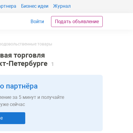
артнера
Бизнес идеи
Журнал
Войти
Подать объявление
родовольственные товары
овая торговля
кт-Петербурге
1
о партнёра
ение за 5 минут и получайте
 уже сейчас
ие