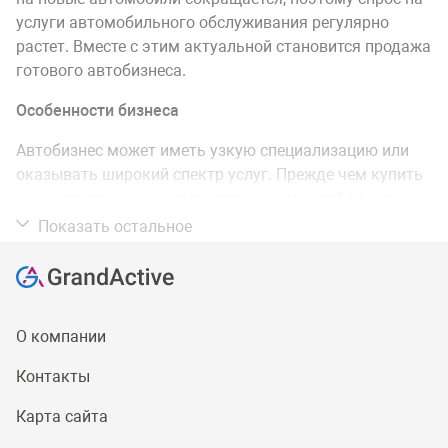
услуги автомобильного обслуживания регулярно
растет. Вместе с этим актуальной становится продажа
готового автобизнеса.
Особенности бизнеса
Автобизнес может иметь узкую специализацию или
оказывать широкий спектр услуг. Прежде чем купить
мастерскую или шиномонтаж, изучите особенности
каждого направления. Обратите внимание, что
Показать остальное
сегодня доступны различные варианты развития
бизнеса:
Самостоятельная работа без перспективы
расширения.
О компании
Расширение бизнеса за счет продажи
Контакты
сопутствующего товаров и услуг.
Создание сети. Можно самостоятельно
Карта сайта
открывать новые точки или объединяться с