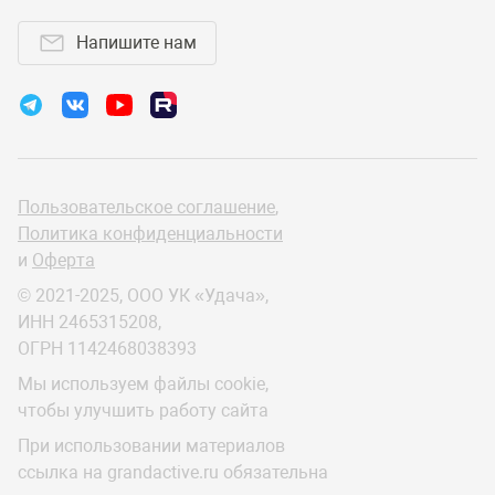
Напишите нам
Пользовательское соглашение
,
Политика конфиденциальности
и
Оферта
© 2021-2025, ООО УК «Удача»,
ИНН 2465315208,
ОГРН 1142468038393
Мы используем файлы cookie,
чтобы улучшить работу сайта
При использовании материалов
ссылка на grandactive.ru обязательна