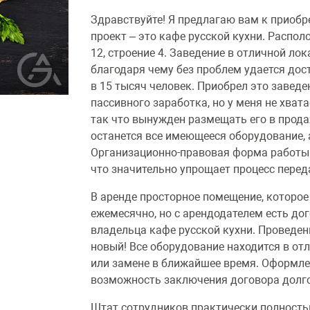
Здравствуйте! Я предлагаю вам к приоб
проект – это кафе русской кухни. Распол
12, строение 4. Заведение в отличной ло
благодаря чему без проблем удается дос
в 15 тысяч человек. Приобрел это заведе
пассивного заработка, но у меня не хват
так что вынужден размещать его в прода
останется все имеющееся оборудование, а
Организационно-правовая форма работы
что значительно упрощает процесс перед
В аренде просторное помещение, которое
ежемесячно, но с арендодателем есть до
владельца кафе русской кухни. Проведе
новый! Все оборудование находится в от
или замене в ближайшее время. Оформле
возможность заключения договора долг
Штат сотрудников практически полность