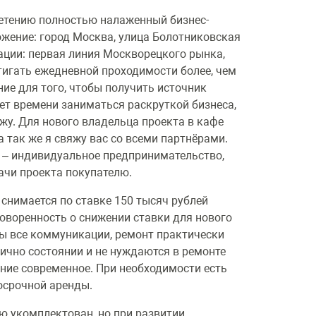
ретению полностью налаженный бизнес-
ожение: город Москва, улица Болотниковская
кации: первая линия Москворецкого рынка,
тигать ежедневной проходимости более, чем
ние для того, чтобы получить источник
ает времени заниматься раскруткой бизнеса,
жу. Для нового владельца проекта в кафе
 так же я свяжу вас со всеми партнёрами.
 – индивидуальное предпринимательство,
ачи проекта покупателю.
 снимается по ставке 150 тысяч рублей
говоренность о снижении ставки для нового
ны все коммуникации, ремонт практически
лично состоянии и не нуждаются в ремонте
ние современное. При необходимости есть
осрочной аренды.
ю укомплектован, но при развитии