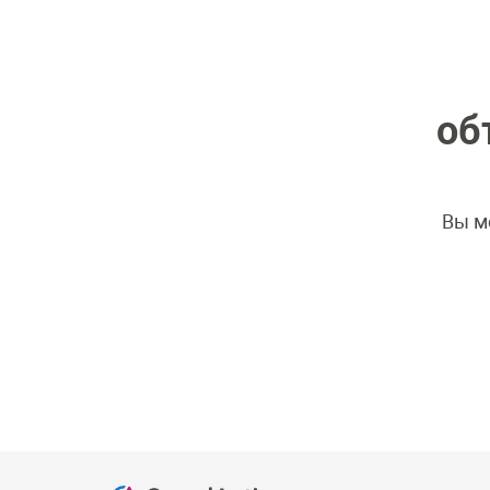
об
Вы м