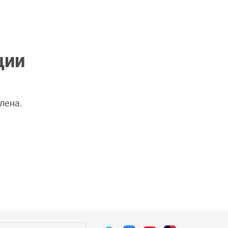
ции
лена.