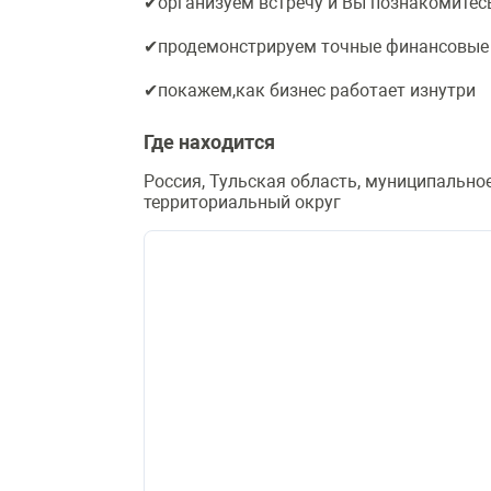
✔организуем встречу и Вы познакомитес
✔продемонстрируем точные финансовые 
✔покажем,как бизнес работает изнутри
Где находится
Россия, Тульская область, муниципально
территориальный округ