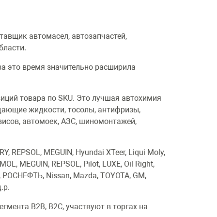
тавщик автомасел, автозапчастей,
бласти.
 за это время значительно расширила
зиций товара по SKU. Это лучшая автохимия
ждающие жидкости, тосолы, антифризы,
исов, автомоек, АЗС, шиномонтажей,
Y, REPSOL, MEGUIN, Hyundai XTeer, Liqui Moly,
AIMOL, MEGUIN, REPSOL, Pilot, LUXE, Oil Right,
М, РОСНЕФТЬ, Nissan, Mazda, TOYOTA, GM,
.р.
гмента В2В, В2С, участвуют в торгах на