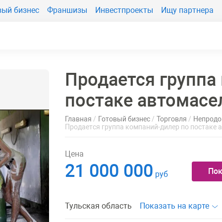
вый бизнес
Франшизы
Инвестпроекты
Ищу партнера
Продается группа
постаке автомасе
Главная
Готовый бизнес
Торговля
Непродо
Продается группа компаний-дилер по постаке 
Цена
21 000 000
Пок
руб
Тульская область
Показать на карте