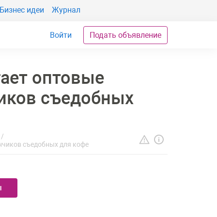
Бизнес идеи
Журнал
Войти
Подать объявление
ает оптовые
иков съедобных
нчиков съедобных для кофе
ы