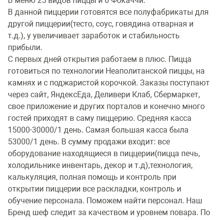
В меню 25 видов пиццы и 6 Фокаччи.
В данной пиццерии готовятся все полуфабрикаты для
другой пиццерии(тесто, соус, говядина отварная и
т.д.), у увеличивает заработок и стабильность
прибыли.
С первых дней открытия работаем в плюс. Пицца
готовиться по технологии Неаполитанской пиццы, на
камнях и с поджаристой корочкой. Заказы поступают
через сайт, ЯндексЕда, Деливери Клаб, Сбермаркет,
свое приложение и других порталов и конечно много
гостей приходят в саму пиццерию. Средняя касса
15000-30000/1 день. Самая большая касса была
53000/1 день. В сумму продажи входит: все
оборудование находящиеся в пиццерии(пицца печь,
холодильнике инвентарь, декор и т.д),технология,
калькуляция, полная помощь и контроль при
открытии пиццерии все раскладки, контроль и
обучение персонала. Поможем найти персонал. Наш
Бренд шеф следит за качеством и уровнем повара. По