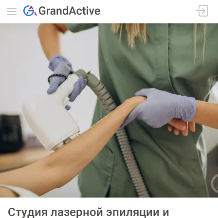
Cтyдия лaзepнoй эпиляции и