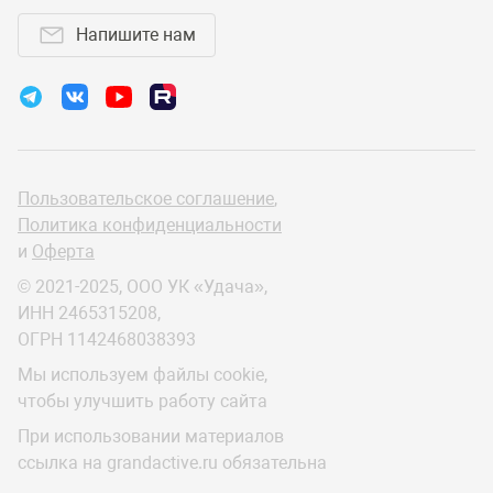
Напишите нам
Пользовательское соглашение
,
Политика конфиденциальности
и
Оферта
© 2021-2025, ООО УК «Удача»,
ИНН 2465315208,
ОГРН 1142468038393
Мы используем файлы cookie,
чтобы улучшить работу сайта
При использовании материалов
ссылка на grandactive.ru обязательна
s