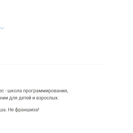
с - школа программирования,
ии для детей и взрослых.
уша. Не франшиза!