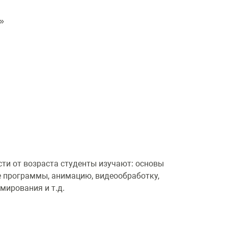
к»
сти от возраста студенты изучают: основы
 программы, анимацию, видеообработку,
мирования и т.д.